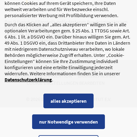
können Cookies auf Ihrem Gerät speichern, Ihre Daten
weltweit verarbeiten und für Werbezwecke einschl.
personalisierter Werbung mit Profilbildung verwenden.
Das DJI wird größtenteils gefördert vom Bundesministerium
Durch das Klicken auf „alles akzeptieren“ willigen Sie in alle
für Bildung, Familie,
optionalen Verarbeitungen gem. § 25 Abs. 1 TTDSG sowie Art.
Senioren, Frauen und Jugend
6 Abs. 1 lit. a DSGVO ein. Darüber hinaus willigen Sie gem. Art.
sowie den Bundesländern.
49 Abs. 1 DSGVO ein, dass Drittanbieter Ihre Daten in Ländern
mit niedrigerem Datenschutzniveau verarbeiten, wo lokale
Behörden möglicherweise Zugriff erhalten. Unter „Cookie-
Einstellungen“ können Sie Ihre Zustimmung individuell
konfigurieren und eine erteilte Einwilligung jederzeit
DATENSCHUTZ
IMPRESSUM
widerrufen. Weitere Informationen finden Sie in unserer
KORRUPTIONSPRÄVENTION
BARRIEREFREIHEIT
Datenschutzerklärung
.
COOKIE-EINSTELLUNGEN BEARBEITEN
© 2026 DEUTSCHES JUGENDINSTITUT E.V.
alles akzeptieren
nur Notwendige verwenden