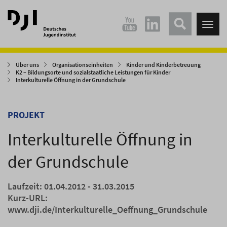
Direkt
Direkt
zum
zum
Tog
Hauptinhalt
Hauptmenü
nav
springen
springen
Über uns
Organisationseinheiten
Kinder und Kinderbetreuung
K2 – Bildungsorte und sozialstaatliche Leistungen für Kinder
Interkulturelle Öffnung in der Grundschule
PROJEKT
Interkulturelle Öffnung in
der Grundschule
Laufzeit: 01.04.2012 - 31.03.2015
Kurz-URL:
www.dji.de/Interkulturelle_Oeffnung_Grundschule