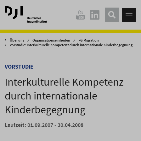
Direkt
Direkt
zum
zum
Tog
Hauptinhalt
Hauptmenü
nav
springen
springen
Über uns
Organisationseinheiten
FG Migration
Vorstudie: Interkulturelle Kompetenz durch internationale Kinderbegegnung
VORSTUDIE
Interkulturelle Kompetenz
durch internationale
Kinderbegegnung
Laufzeit: 01.09.2007 - 30.04.2008