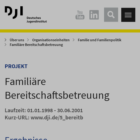
Direkt
Direkt
zum
zum
Tog
Hauptinhalt
Hauptmenü
nav
springen
springen
Über uns
Organisationseinheiten
Familie und Familienpolitik
Familiäre Bereitschaftsbetreuung
PROJEKT
Familiäre
Bereitschaftsbetreuung
Laufzeit: 01.01.1998 - 30.06.2001
Kurz-URL:
www.dji.de/5_bereitb