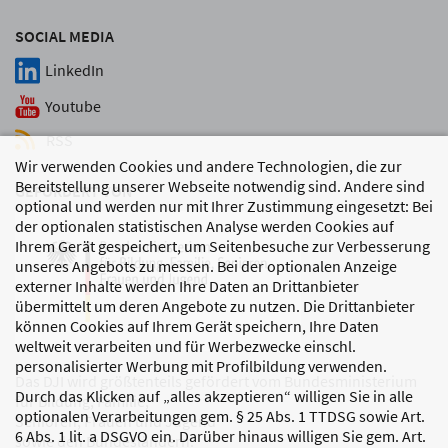
SOCIAL MEDIA
LinkedIn
Youtube
RSS
Wir verwenden Cookies und andere Technologien, die zur
Bereitstellung unserer Webseite notwendig sind. Andere sind
GEFÖRDERT VON
optional und werden nur mit Ihrer Zustimmung eingesetzt: Bei
der optionalen statistischen Analyse werden Cookies auf
Ihrem Gerät gespeichert, um Seitenbesuche zur Verbesserung
unseres Angebots zu messen. Bei der optionalen Anzeige
externer Inhalte werden Ihre Daten an Drittanbieter
übermittelt um deren Angebote zu nutzen. Die Drittanbieter
können Cookies auf Ihrem Gerät speichern, Ihre Daten
weltweit verarbeiten und für Werbezwecke einschl.
personalisierter Werbung mit Profilbildung verwenden.
Das DJI wird größtenteils gefördert vom Bundesministerium
Durch das Klicken auf „alles akzeptieren“ willigen Sie in alle
für Bildung, Familie,
optionalen Verarbeitungen gem. § 25 Abs. 1 TTDSG sowie Art.
Senioren, Frauen und Jugend
6 Abs. 1 lit. a DSGVO ein. Darüber hinaus willigen Sie gem. Art.
sowie den Bundesländern.