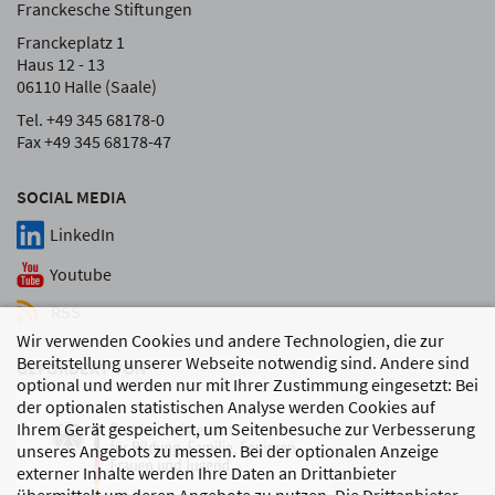
Franckesche Stiftungen
Franckeplatz 1
Haus 12 - 13
06110 Halle (Saale)
Tel. +49 345 68178-0
Fax +49 345 68178-47
SOCIAL MEDIA
LinkedIn
Youtube
RSS
Wir verwenden Cookies und andere Technologien, die zur
Bereitstellung unserer Webseite notwendig sind. Andere sind
GEFÖRDERT VON
optional und werden nur mit Ihrer Zustimmung eingesetzt: Bei
der optionalen statistischen Analyse werden Cookies auf
Ihrem Gerät gespeichert, um Seitenbesuche zur Verbesserung
unseres Angebots zu messen. Bei der optionalen Anzeige
externer Inhalte werden Ihre Daten an Drittanbieter