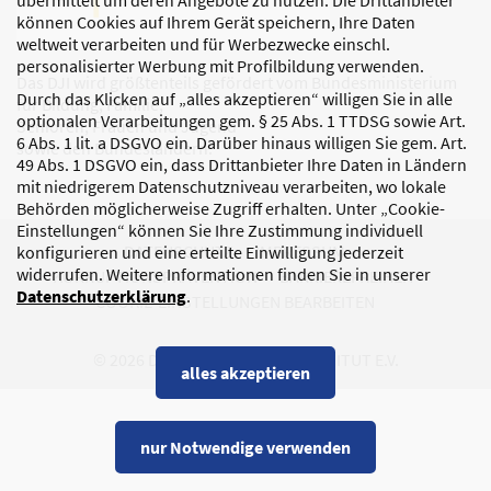
übermittelt um deren Angebote zu nutzen. Die Drittanbieter
können Cookies auf Ihrem Gerät speichern, Ihre Daten
weltweit verarbeiten und für Werbezwecke einschl.
personalisierter Werbung mit Profilbildung verwenden.
Das DJI wird größtenteils gefördert vom Bundesministerium
Durch das Klicken auf „alles akzeptieren“ willigen Sie in alle
für Bildung, Familie,
optionalen Verarbeitungen gem. § 25 Abs. 1 TTDSG sowie Art.
Senioren, Frauen und Jugend
6 Abs. 1 lit. a DSGVO ein. Darüber hinaus willigen Sie gem. Art.
sowie den Bundesländern.
49 Abs. 1 DSGVO ein, dass Drittanbieter Ihre Daten in Ländern
mit niedrigerem Datenschutzniveau verarbeiten, wo lokale
Behörden möglicherweise Zugriff erhalten. Unter „Cookie-
Einstellungen“ können Sie Ihre Zustimmung individuell
DATENSCHUTZ
IMPRESSUM
konfigurieren und eine erteilte Einwilligung jederzeit
widerrufen. Weitere Informationen finden Sie in unserer
KORRUPTIONSPRÄVENTION
BARRIEREFREIHEIT
Datenschutzerklärung
.
COOKIE-EINSTELLUNGEN BEARBEITEN
© 2026 DEUTSCHES JUGENDINSTITUT E.V.
alles akzeptieren
nur Notwendige verwenden