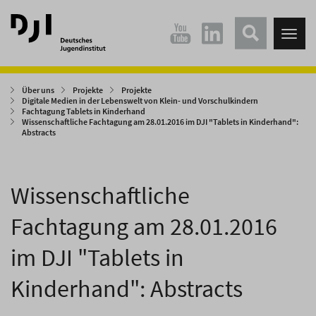
Direkt
Direkt
zum
zum
Tog
Hauptinhalt
Hauptmenü
nav
springen
springen
Über uns
Projekte
Projekte
Digitale Medien in der Lebenswelt von Klein- und Vorschulkindern
Fachtagung Tablets in Kinderhand
Wissenschaftliche Fachtagung am 28.01.2016 im DJI "Tablets in Kinderhand":
Abstracts
Wissenschaftliche
Fachtagung am 28.01.2016
im DJI "Tablets in
Kinderhand": Abstracts