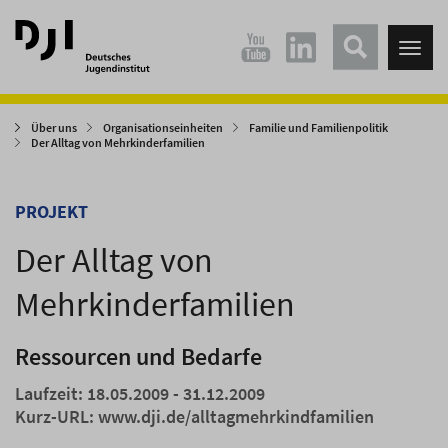
Direkt
Direkt
zum
zum
Tog
Hauptinhalt
Hauptmenü
nav
springen
springen
Über uns
Organisationseinheiten
Familie und Familienpolitik
Der Alltag von Mehrkinderfamilien
PROJEKT
Der Alltag von
Mehrkinderfamilien
Ressourcen und Bedarfe
Laufzeit: 18.05.2009 - 31.12.2009
Kurz-URL:
www.dji.de/alltagmehrkindfamilien