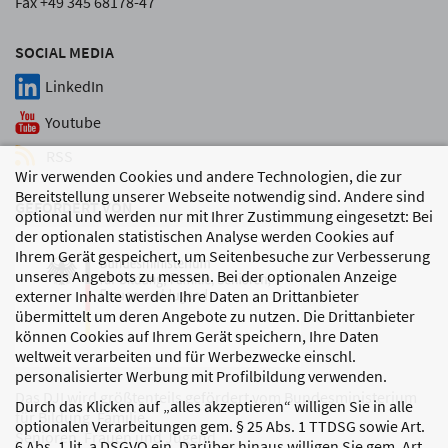
Fax +49 345 68178-47
SOCIAL MEDIA
LinkedIn
Youtube
RSS
Wir verwenden Cookies und andere Technologien, die zur
Bereitstellung unserer Webseite notwendig sind. Andere sind
GEFÖRDERT VON
optional und werden nur mit Ihrer Zustimmung eingesetzt: Bei
der optionalen statistischen Analyse werden Cookies auf
Ihrem Gerät gespeichert, um Seitenbesuche zur Verbesserung
unseres Angebots zu messen. Bei der optionalen Anzeige
externer Inhalte werden Ihre Daten an Drittanbieter
übermittelt um deren Angebote zu nutzen. Die Drittanbieter
können Cookies auf Ihrem Gerät speichern, Ihre Daten
weltweit verarbeiten und für Werbezwecke einschl.
personalisierter Werbung mit Profilbildung verwenden.
Das DJI wird größtenteils gefördert vom Bundesministerium
Durch das Klicken auf „alles akzeptieren“ willigen Sie in alle
für Bildung, Familie,
optionalen Verarbeitungen gem. § 25 Abs. 1 TTDSG sowie Art.
Senioren, Frauen und Jugend
6 Abs. 1 lit. a DSGVO ein. Darüber hinaus willigen Sie gem. Art.