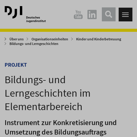
Direkt
Direkt
zum
zum
Tog
Hauptinhalt
Hauptmenü
nav
springen
springen
Über uns
Organisationseinheiten
Kinder und Kinderbetreuung
Bildungs- und Lerngeschichten
PROJEKT
Bildungs- und
Lerngeschichten im
Elementarbereich
Instrument zur Konkretisierung und
Umsetzung des Bildungsauftrags