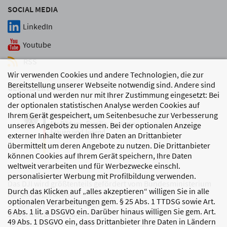
SOCIAL MEDIA
LinkedIn
Youtube
RSS
Wir verwenden Cookies und andere Technologien, die zur
Bereitstellung unserer Webseite notwendig sind. Andere sind
GEFÖRDERT VON
optional und werden nur mit Ihrer Zustimmung eingesetzt: Bei
der optionalen statistischen Analyse werden Cookies auf
Ihrem Gerät gespeichert, um Seitenbesuche zur Verbesserung
unseres Angebots zu messen. Bei der optionalen Anzeige
externer Inhalte werden Ihre Daten an Drittanbieter
übermittelt um deren Angebote zu nutzen. Die Drittanbieter
können Cookies auf Ihrem Gerät speichern, Ihre Daten
weltweit verarbeiten und für Werbezwecke einschl.
personalisierter Werbung mit Profilbildung verwenden.
Das DJI wird größtenteils gefördert vom Bundesministerium
Durch das Klicken auf „alles akzeptieren“ willigen Sie in alle
für Bildung, Familie,
optionalen Verarbeitungen gem. § 25 Abs. 1 TTDSG sowie Art.
Senioren, Frauen und Jugend
6 Abs. 1 lit. a DSGVO ein. Darüber hinaus willigen Sie gem. Art.
sowie den Bundesländern.
49 Abs. 1 DSGVO ein, dass Drittanbieter Ihre Daten in Ländern