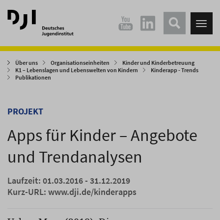
Direkt
Direkt
zum
zum
Tog
Hauptinhalt
Hauptmenü
nav
springen
springen
Über uns
Organisationseinheiten
Kinder und Kinderbetreuung
K1 – Lebenslagen und Lebenswelten von Kindern
Kinderapp - Trends
Publikationen
PROJEKT
Apps für Kinder – Angebote
und Trendanalysen
Laufzeit: 01.03.2016 - 31.12.2019
Kurz-URL:
www.dji.de/kinderapps