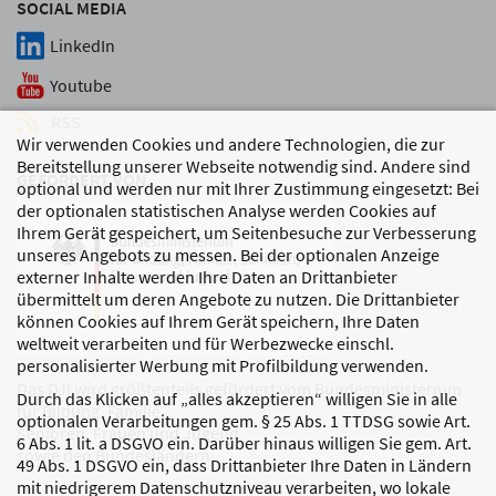
SOCIAL MEDIA
LinkedIn
Youtube
RSS
Wir verwenden Cookies und andere Technologien, die zur
Bereitstellung unserer Webseite notwendig sind. Andere sind
GEFÖRDERT VON
optional und werden nur mit Ihrer Zustimmung eingesetzt: Bei
der optionalen statistischen Analyse werden Cookies auf
Ihrem Gerät gespeichert, um Seitenbesuche zur Verbesserung
unseres Angebots zu messen. Bei der optionalen Anzeige
externer Inhalte werden Ihre Daten an Drittanbieter
übermittelt um deren Angebote zu nutzen. Die Drittanbieter
können Cookies auf Ihrem Gerät speichern, Ihre Daten
weltweit verarbeiten und für Werbezwecke einschl.
personalisierter Werbung mit Profilbildung verwenden.
Das DJI wird größtenteils gefördert vom Bundesministerium
Durch das Klicken auf „alles akzeptieren“ willigen Sie in alle
für Bildung, Familie,
optionalen Verarbeitungen gem. § 25 Abs. 1 TTDSG sowie Art.
Senioren, Frauen und Jugend
6 Abs. 1 lit. a DSGVO ein. Darüber hinaus willigen Sie gem. Art.
sowie den Bundesländern.
49 Abs. 1 DSGVO ein, dass Drittanbieter Ihre Daten in Ländern
mit niedrigerem Datenschutzniveau verarbeiten, wo lokale