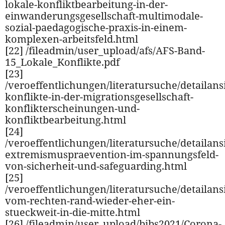
lokale-konfliktbearbeitung-in-der-
einwanderungsgesellschaft-multimodale-
sozial-paedagogische-praxis-in-einem-
komplexen-arbeitsfeld.html
[22] /fileadmin/user_upload/afs/AFS-Band-
15_Lokale_Konflikte.pdf
[23]
/veroeffentlichungen/literatursuche/detailansi
konflikte-in-der-migrationsgesellschaft-
konflikterscheinungen-und-
konfliktbearbeitung.html
[24]
/veroeffentlichungen/literatursuche/detailansi
extremismuspraevention-im-spannungsfeld-
von-sicherheit-und-safeguarding.html
[25]
/veroeffentlichungen/literatursuche/detailansi
vom-rechten-rand-wieder-eher-ein-
stueckweit-in-die-mitte.html
[26] /fileadmin/user_upload/bibs2021/Corona-