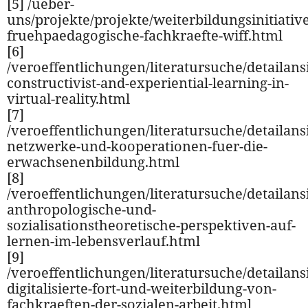
[5] /ueber-
uns/projekte/projekte/weiterbildungsinitiative
fruehpaedagogische-fachkraefte-wiff.html
[6]
/veroeffentlichungen/literatursuche/detailansi
constructivist-and-experiential-learning-in-
virtual-reality.html
[7]
/veroeffentlichungen/literatursuche/detailansi
netzwerke-und-kooperationen-fuer-die-
erwachsenenbildung.html
[8]
/veroeffentlichungen/literatursuche/detailansi
anthropologische-und-
sozialisationstheoretische-perspektiven-auf-
lernen-im-lebensverlauf.html
[9]
/veroeffentlichungen/literatursuche/detailansi
digitalisierte-fort-und-weiterbildung-von-
fachkraeften-der-sozialen-arbeit.html