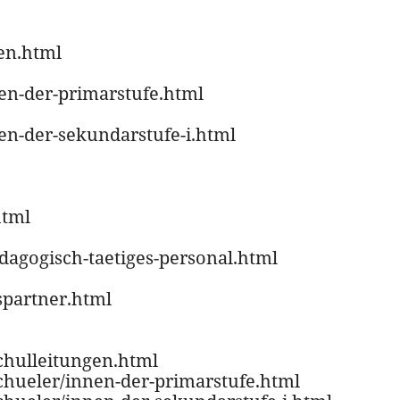
gen.html
nen-der-primarstufe.html
nen-der-sekundarstufe-i.html
html
edagogisch-taetiges-personal.html
spartner.html
schulleitungen.html
schueler/innen-der-primarstufe.html