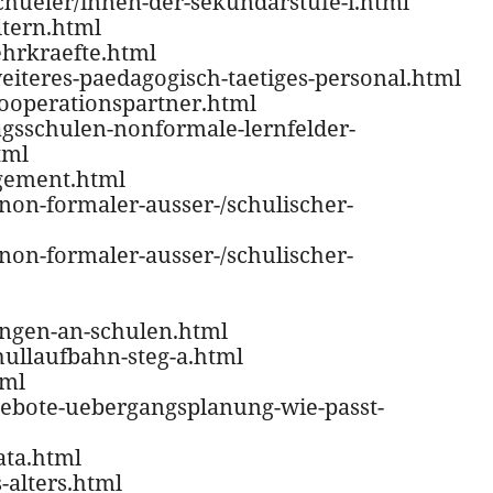
schueler/innen-der-sekundarstufe-i.html
ltern.html
ehrkraefte.html
weiteres-paedagogisch-taetiges-personal.html
-kooperationspartner.html
tagsschulen-nonformale-lernfelder-
tml
agement.html
non-formaler-ausser-/schulischer-
non-formaler-ausser-/schulischer-
gungen-an-schulen.html
hullaufbahn-steg-a.html
tml
ngebote-uebergangsplanung-wie-passt-
ata.html
-alters.html