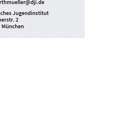
rthmueller
@
dji.de
ches Jugendinstitut
erstr. 2
1 München