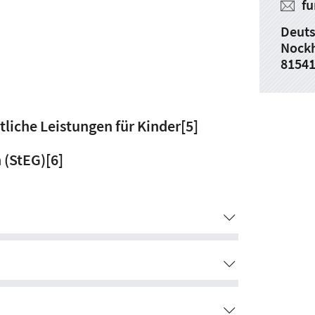
fu
Deuts
Nockh
8154
tliche Leistungen für Kinder
[5]
 (StEG)
[6]