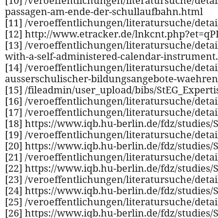
[10] /veroeffentlichungen/literatursuche/deta
passagen-am-ende-der-schullaufbahn.html
[11] /veroeffentlichungen/literatursuche/deta
[12] http://www.etracker.de/lnkcnt.php?et=q
[13] /veroeffentlichungen/literatursuche/detai
with-a-self-administered-calendar-instrument
[14] /veroeffentlichungen/literatursuche/det
ausserschulischer-bildungsangebote-waehren
[15] /fileadmin/user_upload/bibs/StEG_Experti
[16] /veroeffentlichungen/literatursuche/deta
[17] /veroeffentlichungen/literatursuche/deta
[18] https://www.iqb.hu-berlin.de/fdz/studie
[19] /veroeffentlichungen/literatursuche/det
[20] https://www.iqb.hu-berlin.de/fdz/studie
[21] /veroeffentlichungen/literatursuche/det
[22] https://www.iqb.hu-berlin.de/fdz/studie
[23] /veroeffentlichungen/literatursuche/det
[24] https://www.iqb.hu-berlin.de/fdz/studie
[25] /veroeffentlichungen/literatursuche/det
[26] https://www.iqb.hu-berlin.de/fdz/studies