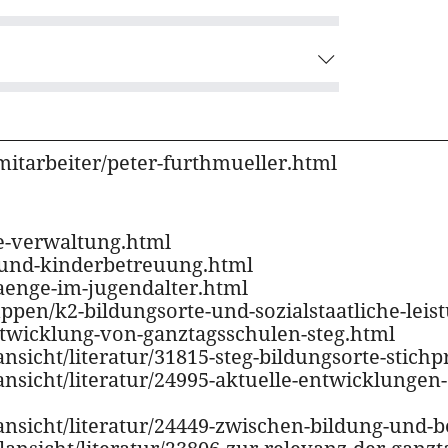
mitarbeiter/peter-furthmueller.html
le-verwaltung.html
r-und-kinderbetreuung.html
aenge-im-jugendalter.html
ppen/k2-bildungsorte-und-sozialstaatliche-leis
entwicklung-von-ganztagsschulen-steg.html
lansicht/literatur/31815-steg-bildungsorte-sti
lansicht/literatur/24995-aktuelle-entwicklunge
lansicht/literatur/24449-zwischen-bildung-und-