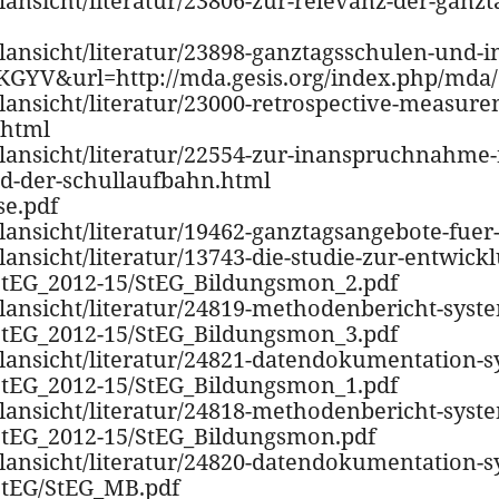
ilansicht/literatur/23806-zur-relevanz-der-ganz
ilansicht/literatur/23898-ganztagsschulen-und-
PKGYV&url=http://mda.gesis.org/index.php/mda/
lansicht/literatur/23000-retrospective-measurem
.html
ailansicht/literatur/22554-zur-inanspruchnahme
d-der-schullaufbahn.html
se.pdf
ilansicht/literatur/19462-ganztagsangebote-fuer
ilansicht/literatur/13743-die-studie-zur-entwi
s/StEG_2012-15/StEG_Bildungsmon_2.pdf
ailansicht/literatur/24819-methodenbericht-sys
s/StEG_2012-15/StEG_Bildungsmon_3.pdf
ailansicht/literatur/24821-datendokumentation
s/StEG_2012-15/StEG_Bildungsmon_1.pdf
ailansicht/literatur/24818-methodenbericht-sys
s/StEG_2012-15/StEG_Bildungsmon.pdf
ailansicht/literatur/24820-datendokumentation
/StEG/StEG_MB.pdf