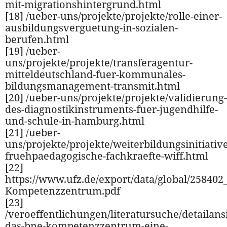
mit-migrationshintergrund.html
[18] /ueber-uns/projekte/projekte/rolle-einer-
ausbildungsverguetung-in-sozialen-
berufen.html
[19] /ueber-
uns/projekte/projekte/transferagentur-
mitteldeutschland-fuer-kommunales-
bildungsmanagement-transmit.html
[20] /ueber-uns/projekte/projekte/validierung-
des-diagnostikinstruments-fuer-jugendhilfe-
und-schule-in-hamburg.html
[21] /ueber-
uns/projekte/projekte/weiterbildungsinitiative
fruehpaedagogische-fachkraefte-wiff.html
[22]
https://www.ufz.de/export/data/global/25840
Kompetenzzentrum.pdf
[23]
/veroeffentlichungen/literatursuche/detailansi
das-bne-kompetenzzentrum-eine-