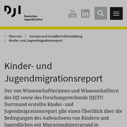
Direkt
Direkt
zum
zum
Tog
Hauptinhalt
Hauptmenü
nav
springen
springen
Über uns
Surveys und Sozialberichterstattung
Kinder- und Jugendmigrationsreport
Kinder- und
Jugendmigrationsreport
Der von Wissenschaftlerinnen und Wissenschaftlern
des DJI sowie des Forschungsverbunds DJI/TU
Dortmund erstellte Kinder- und
Jugendmigrationsreport gibt einen Überblick über die
Bedingungen des Aufwachsens von Kindern und
Jugendlichen mit Migrationshintergrund in