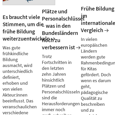
Frühe Bildung
Plätze und
im
Es braucht viele
Personalschlüssel
international
Stimmen, um die
– was in den
Vergleich
frühe Bildung
Bundesländern
weiterzuentwickeln
In vielen
noch zu
europäischen
verbessern ist
Was gute
Ländern
frühkindliche
Trotz
werden gute
Bildung
Fortschritten in
Rahmenbedingu
ausmacht, wird
den letzten
für Kitas
unterschiedlich
zehn Jahren
gefördert. Doch
definiert,
hinsichtlich
wenn es darum
erhoben und
Plätzen und
geht,
von vielen
Personalschlüsseln
pädagogische
Akteur:innen
sind die
Qualität zu
beeinflusst. Das
Herausforderungen
beschreiben
veranschaulichen
immer noch
und zu
verschiedene