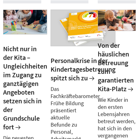
Von der
Nicht nur in
häuslichen
der Kita –
Personalkrise in der
Betreuung
Ungleichheiten
Kindertagesbetreuung
zum
im Zugang zu
spitzt sich zu
garantierten
ganztägigen
Kita-Platz
Das
Angeboten
Fachkräftebarometer
Wie Kinder in
setzen sich in
Frühe Bildung
den ersten
der
präsentiert
Lebensjahren
aktuelle
Grundschule
betreut werden,
Befunde zu
fort
hat sich in den
Personal,
vergangenen
Die neuesten
Arbeitsmarkt