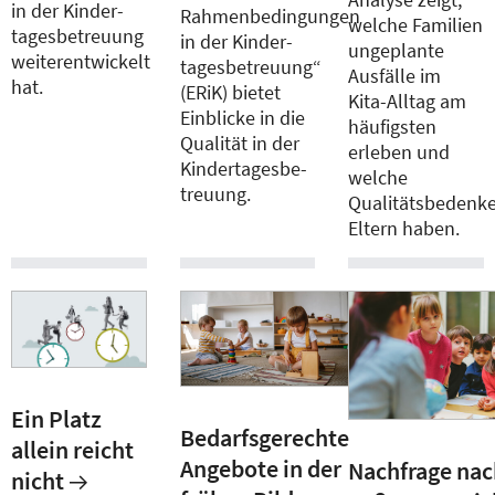
in der Kinder­
Rahmenbedingungen
welche Familien
tagesbetreuung
in der Kinder­
ungeplante
weiterentwickelt
tagesbetreuung“
Ausfälle im
hat.
(ERiK) bietet
Kita-Alltag am
Einblicke in die
häufigsten
Qualität in der
erleben und
Kindertagesbe­
welche
treuung.
Qualitätsbedenk
Eltern haben.
Ein Platz
Bedarfsgerechte
allein reicht
Angebote in der
Nachfrage na
nicht