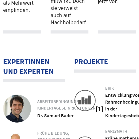
mitwirkt. Doch
jetzt vor.
als Mehrwert
sie verweist
empfinden.
auch auf
Nachholbedarf.
EXPERTINNEN
PROJEKTE
UND EXPERTEN
ERIK
Entwicklung vo
ARBEITSBEDINGUNGEN IN
Rahmenbeding
[1]
KINDERTAGESEINRICHTUNGEN
in der
Dr. Samuel Bader
Kindertagesbet
EARLYMATH
FRÜHE BILDUNG,
Frühe mathema