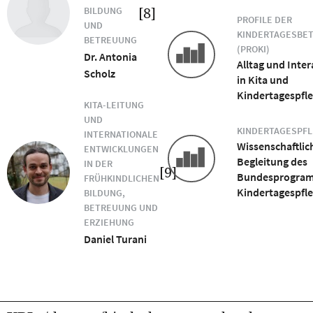
[8]
BILDUNG
PROFILE DER
UND
KINDERTAGESBE
BETREUUNG
(PROKI)
Dr. Antonia
Alltag und Inte
Scholz
in Kita und
Kindertagespfl
KITA-LEITUNG
UND
KINDERTAGESPF
INTERNATIONALE
Wissenschaftlic
ENTWICKLUNGEN
Begleitung des
IN DER
[9]
Bundesprogra
FRÜHKINDLICHEN
Kindertagespfl
BILDUNG,
BETREUUNG UND
ERZIEHUNG
Daniel Turani