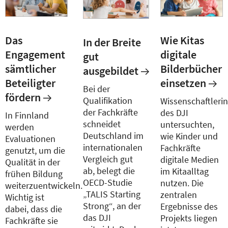
Das
Wie Kitas
In der Breite
Engagement
digitale
gut
sämtlicher
Bilderbücher
ausgebildet
Beteiligter
einsetzen
Bei der
fördern
Qualifikation
Wissenschaftleri
der Fachkräfte
des DJI
In Finnland
schneidet
untersuchten,
werden
Deutschland im
wie Kinder und
Evaluationen
internationalen
Fachkräfte
genutzt, um die
Vergleich gut
digitale Medien
Qualität in der
ab, belegt die
im Kitaalltag
frühen Bildung
OECD-Studie
nutzen. Die
weiterzuentwickeln.
„TALIS Starting
zentralen
Wichtig ist
Strong“, an der
Ergebnisse des
dabei, dass die
das DJI
Projekts liegen
Fachkräfte sie