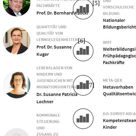
UND
[5]
FACHKRÄFTE
VORSCHULISCHE
Prof. Dr. Bernhard Kalicki
BILDUNG
Nationaler
Bildungsbericht
QUANTITÄT UND
QUALITÄT VON
[6]
LERNGELEGENHEITEN
WIFF
Prof. Dr. Susanne
Weiterbildungsi
Kuger
Frühpädagogis
Fachkräfte
LEBENSLAGEN VON
KINDERN UND
META-QEB
JUGENDLICHEN MIT
[7]
Metavorhaben
MIGRATIONSHINTERGRUND
Qualitätsentwi
Dr. Susanne Patricia
Lochner
DJI-SURVEY AID:A
KOMMUNALE
Kompetenztea
STEUERUNG
Kinder
UND
ZUGANG ZU