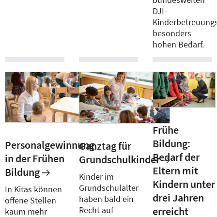
DJI-
Kinderbetreuung
besonders
hohen Bedarf.
Frühe
Bildung:
Personalgewinnung
Ganztag für
Bedarf der
in der Frühen
Grundschulkinder
Eltern mit
Bildung
Kinder im
Kindern unter
Grundschulalter
In Kitas können
drei Jahren
haben bald ein
offene Stellen
Recht auf
erreicht
kaum mehr