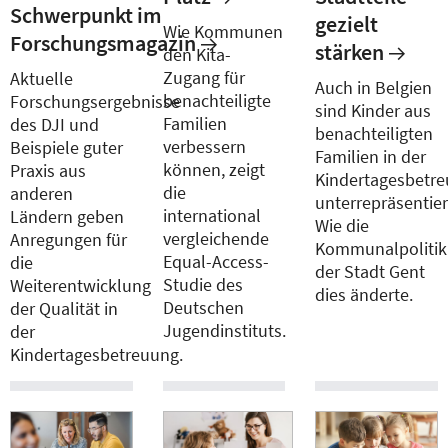
Schwerpunkt im
gezielt
Wie Kommunen
Forschungsmagazin
stärken
den Kita-
Zugang für
Aktuelle
Auch in Belgien
benachteiligte
Forschungsergebnisse
sind Kinder aus
Familien
des DJI und
benachteiligten
verbessern
Beispiele guter
Familien in der
können, zeigt
Praxis aus
Kindertagesbetr
die
anderen
unterrepräsentier
international
Ländern geben
Wie die
vergleichende
Anregungen für
Kommunalpolitik
Equal-Access-
die
der Stadt Gent
Studie des
Weiterentwicklung
dies änderte.
Deutschen
der Qualität in
Jugendinstituts.
der
Kindertagesbetreuung.