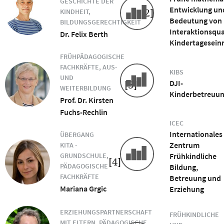
GESCHICHTE DER
Entwicklung un
[2]
KINDHEIT,
Bedeutung von
BILDUNGSGERECHTIGKEIT
Interaktionsqual
Dr. Felix Berth
Kindertagesein
FRÜHPÄDAGOGISCHE
FACHKRÄFTE, AUS-
KIBS
UND
[3]
DJI-
WEITERBILDUNG
Kinderbetreuun
Prof. Dr. Kirsten
Fuchs-Rechlin
ICEC
Internationales
ÜBERGANG
Zentrum
KITA -
GRUNDSCHULE,
Frühkindliche
[4]
PÄDAGOGISCHE
Bildung,
FACHKRÄFTE
Betreuung und
Mariana Grgic
Erziehung
ERZIEHUNGSPARTNERSCHAFT
FRÜHKINDLICHE
MIT ELTERN, PÄDAGOGISCHE