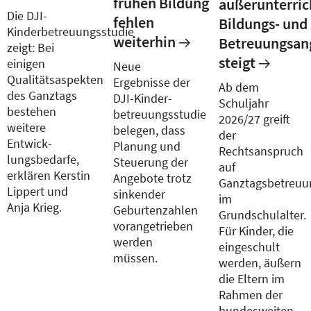
frühen Bildung
außerunterric
Die DJI-
fehlen
Bildungs- und
Kinderbetreuungsstudie
weiterhin
Betreuungsan
zeigt: Bei
steigt
einigen
Neue
Qualitätsaspekten
Ergebnisse der
Ab dem
des Ganztags
DJI-Kinder­
Schuljahr
bestehen
betreuungsstudie
2026/27 greift
weitere
belegen, dass
der
Entwick­
Planung und
Rechtsanspruch
lungsbedarfe,
Steuerung der
auf
erklären Kerstin
Angebote trotz
Ganztagsbetreuu
Lippert und
sinkender
im
Anja Krieg.
Geburtenzahlen
Grundschulalter.
vorangetrieben
Für Kinder, die
werden
eingeschult
müssen.
werden, äußern
die Eltern im
Rahmen der
bundesweiten