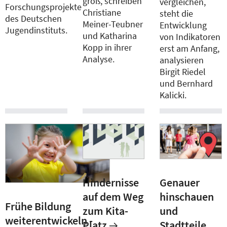
groß, schreiben
vergleichen,
Forschungsprojekte
Christiane
steht die
des Deutschen
Meiner-Teubner
Entwicklung
Jugendinstituts.
und Katharina
von Indikatoren
Kopp in ihrer
erst am Anfang,
Analyse.
analysieren
Birgit Riedel
und Bernhard
Kalicki.
Hindernisse
Genauer
auf dem Weg
hinschauen
Frühe Bildung
zum Kita-
und
weiterentwickeln -
Platz
Stadtteile