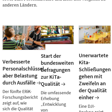
anderen Ländern.
Unerwartete
Start der
Verbesserte
Kita-
bundesweiten
Personalschlüssel,
Schließungen
Befragungen
aber Belastung
gehen mit
zur KiTa-
durch Ausfälle
Zweifeln an
Qualität
der Qualität
Der fünfte ERiK-
Die umfassende
einher
Forschungsbericht
Erhebung
zeigt auf, wie
„Entwicklung
Eine DJI-
sich die Qualität
von
Analyse zeigt,