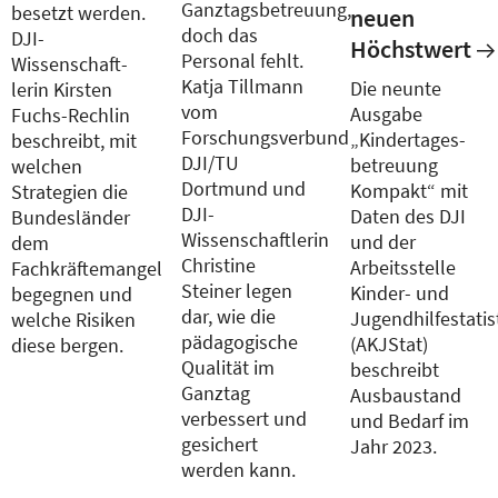
Ganztagsbetreuung,
besetzt werden.
neuen
doch das
DJI-
Höchstwert
Personal fehlt.
­
Wissenschaft­
Katja Tillmann
Die neunte
lerin Kirsten
vom
Ausgabe
Fuchs-Rechlin
Forschungsverbund
„Kindertages­
beschreibt, mit
DJI/TU
betreuung
welchen
Dortmund und
Kompakt“ mit
Strategien die
DJI-
Daten des DJI
Bundes­länder
Wissenschaftlerin
und der
dem
Christine
Arbeitsstelle
Fachkräftemangel
Steiner legen
Kinder- und
begegnen und
dar, wie die
Jugendhilfestatis
welche Risiken
pädagogische
(AKJStat)
diese bergen.
Qualität im
beschreibt
Ganztag
Ausbaustand
verbessert und
und Bedarf im
gesichert
Jahr 2023.
werden kann.