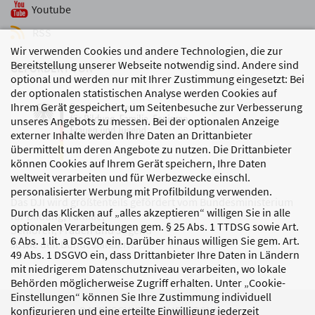
Youtube
RSS
Wir verwenden Cookies und andere Technologien, die zur
Bereitstellung unserer Webseite notwendig sind. Andere sind
GEFÖRDERT VON
optional und werden nur mit Ihrer Zustimmung eingesetzt: Bei
der optionalen statistischen Analyse werden Cookies auf
Ihrem Gerät gespeichert, um Seitenbesuche zur Verbesserung
unseres Angebots zu messen. Bei der optionalen Anzeige
externer Inhalte werden Ihre Daten an Drittanbieter
übermittelt um deren Angebote zu nutzen. Die Drittanbieter
können Cookies auf Ihrem Gerät speichern, Ihre Daten
weltweit verarbeiten und für Werbezwecke einschl.
personalisierter Werbung mit Profilbildung verwenden.
Das DJI wird größtenteils gefördert vom Bundesministerium
Durch das Klicken auf „alles akzeptieren“ willigen Sie in alle
für Bildung, Familie,
optionalen Verarbeitungen gem. § 25 Abs. 1 TTDSG sowie Art.
Senioren, Frauen und Jugend
6 Abs. 1 lit. a DSGVO ein. Darüber hinaus willigen Sie gem. Art.
sowie den Bundesländern.
49 Abs. 1 DSGVO ein, dass Drittanbieter Ihre Daten in Ländern
mit niedrigerem Datenschutzniveau verarbeiten, wo lokale
Behörden möglicherweise Zugriff erhalten. Unter „Cookie-
Einstellungen“ können Sie Ihre Zustimmung individuell
DATENSCHUTZ
IMPRESSUM
konfigurieren und eine erteilte Einwilligung jederzeit