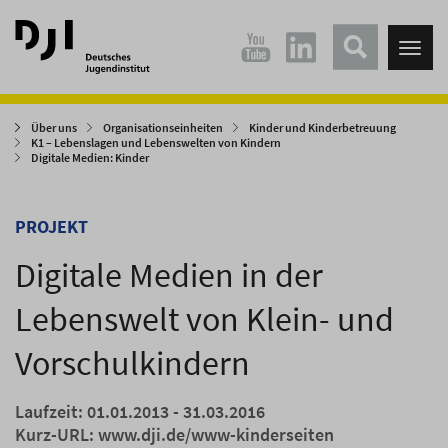
Direkt
Direkt
zum
zum
Tog
Hauptinhalt
Hauptmenü
nav
springen
springen
Über uns
Organisationseinheiten
Kinder und Kinderbetreuung
K1 – Lebenslagen und Lebenswelten von Kindern
Digitale Medien: Kinder
PROJEKT
Digitale Medien in der
Lebenswelt von Klein- und
Vorschulkindern
Laufzeit: 01.01.2013 - 31.03.2016
Kurz-URL:
www.dji.de/www-kinderseiten