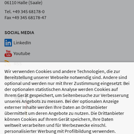
06110 Halle (Saale)
Tel. +49 345 68178-0
Fax +49 345 68178-47
SOCIAL MEDIA
LinkedIn
Youtube
RSS
Wir verwenden Cookies und andere Technologien, die zur
Bereitstellung unserer Webseite notwendig sind. Andere sind
GEFÖRDERT VON
optional und werden nur mit Ihrer Zustimmung eingesetzt: Bei
der optionalen statistischen Analyse werden Cookies auf
Ihrem Gerät gespeichert, um Seitenbesuche zur Verbesserung
unseres Angebots zu messen. Bei der optionalen Anzeige
externer Inhalte werden Ihre Daten an Drittanbieter
übermittelt um deren Angebote zu nutzen. Die Drittanbieter
können Cookies auf Ihrem Gerät speichern, Ihre Daten
weltweit verarbeiten und für Werbezwecke einschl.
personalisierter Werbung mit Profilbildung verwenden.