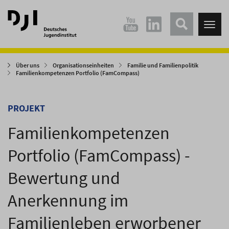
Direkt
Direkt
zum
zum
Tog
Hauptinhalt
Hauptmenü
nav
springen
springen
Über uns
Organisationseinheiten
Familie und Familienpolitik
Familienkompetenzen Portfolio (FamCompass)
PROJEKT
Familienkompetenzen
Portfolio (FamCompass) -
Bewertung und
Anerkennung im
Familienleben erworbener