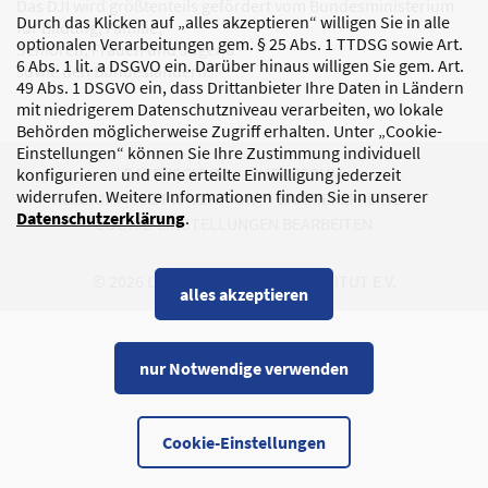
Das DJI wird größtenteils gefördert vom Bundesministerium
Durch das Klicken auf „alles akzeptieren“ willigen Sie in alle
für Bildung, Familie,
optionalen Verarbeitungen gem. § 25 Abs. 1 TTDSG sowie Art.
Senioren, Frauen und Jugend
6 Abs. 1 lit. a DSGVO ein. Darüber hinaus willigen Sie gem. Art.
sowie den Bundesländern.
49 Abs. 1 DSGVO ein, dass Drittanbieter Ihre Daten in Ländern
mit niedrigerem Datenschutzniveau verarbeiten, wo lokale
Behörden möglicherweise Zugriff erhalten. Unter „Cookie-
Einstellungen“ können Sie Ihre Zustimmung individuell
DATENSCHUTZ
IMPRESSUM
konfigurieren und eine erteilte Einwilligung jederzeit
widerrufen. Weitere Informationen finden Sie in unserer
KORRUPTIONSPRÄVENTION
BARRIEREFREIHEIT
Datenschutzerklärung
.
COOKIE-EINSTELLUNGEN BEARBEITEN
© 2026 DEUTSCHES JUGENDINSTITUT E.V.
alles akzeptieren
nur Notwendige verwenden
Cookie-Einstellungen