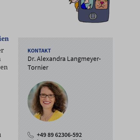
ien
er
KONTAKT
Dr. Alexandra Langmeyer-
m
hen
Tornier
u
+49 89 62306-592