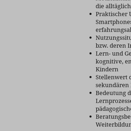
die alltägli
Praktischer
Smartphones,
erfahrungsa
Nutzungssit
bzw. deren I
Lern- und Ge
kognitive, 
Kindern
Stellenwert 
sekundären 
Bedeutung di
Lernprozesse
pädagogisch
Beratungsbe
Weiterbild