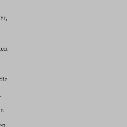
ht,
men
die
,
en
nen