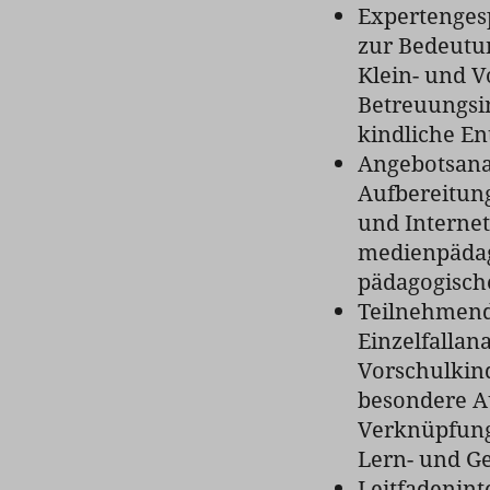
Expertenges
zur Bedeutu
Klein- und V
Betreuungsin
kindliche En
Angebotsana
Aufbereitun
und Internet
medienpädag
pädagogische
Teilnehmen
Einzelfalla
Vorschulkin
besondere Au
Verknüpfung 
Lern- und Ge
Leitfadenint