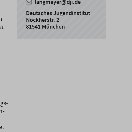
langmeyer@dji.de
Deutsches Jugendinstitut
n
Nockherstr. 2
er
81541 München
gs-
n-
e,