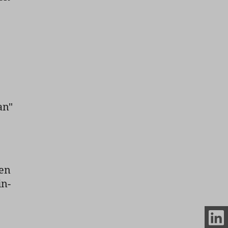
an"
en
in-