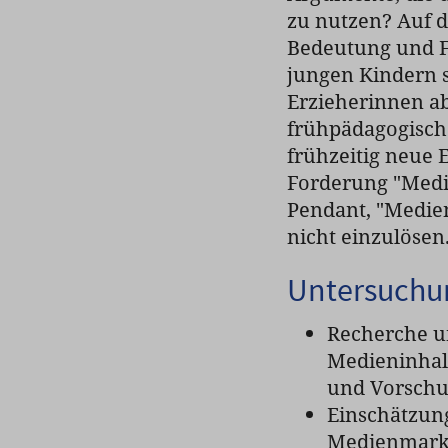
zu nutzen? Auf d
Bedeutung und F
jungen Kindern 
Erzieherinnen abg
frühpädagogische
frühzeitig neue
Forderung "Medi
Pendant, "Medie
nicht einzulöse
Untersuchu
Recherche u
Medieninhalt
und Vorschu
Einschätzun
Medienmarkt