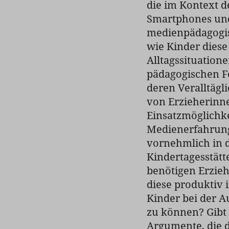
die im Kontext d
Smartphones und
medienpädagogis
wie Kinder dies
Alltagssituatione
pädagogischen F
deren Veralltäg
von Erzieherinne
Einsatzmöglichke
Medienerfahrung
vornehmlich in 
Kindertagesstätt
benötigen Erzie
diese produktiv 
Kinder bei der A
zu können? Gibt 
Argumente, die d