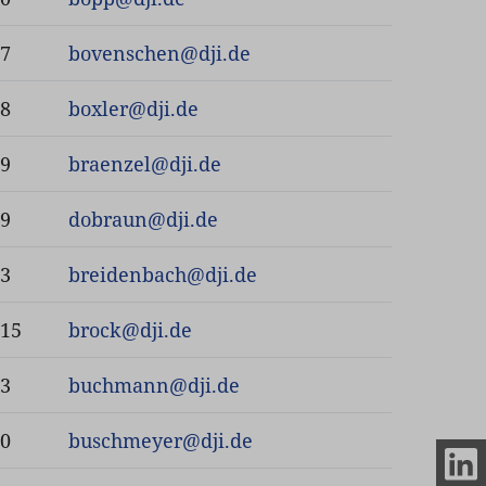
67
bovenschen
@
dji.de
78
boxler
@
dji.de
19
braenzel
@
dji.de
79
dobraun
@
dji.de
13
breidenbach
@
dji.de
-15
brock
@
dji.de
43
buchmann
@
dji.de
20
buschmeyer
@
dji.de