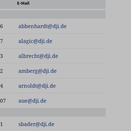
E-Mail
46
abbenhardt
@
dji.de
27
alagic
@
dji.de
93
albrecht
@
dji.de
02
amberg
@
dji.de
34
arnoldt
@
dji.de
107
aue
@
dji.de
81
sbader
@
dji.de