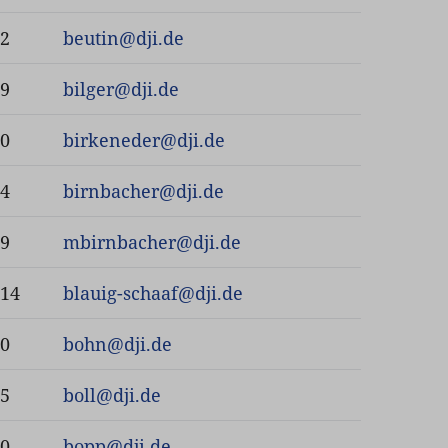
22
beutin
@
dji.de
89
bilger
@
dji.de
50
birkeneder
@
dji.de
84
birnbacher
@
dji.de
19
mbirnbacher
@
dji.de
-14
blauig-schaaf
@
dji.de
60
bohn
@
dji.de
55
boll
@
dji.de
40
bopp
@
dji.de