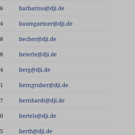
06
barbarino
@
dji.de
74
baumgartner
@
dji.de
38
becher
@
dji.de
48
beierle
@
dji.de
24
berg
@
dji.de
91
berngruber
@
dji.de
87
bernhardt
@
dji.de
90
bertels
@
dji.de
95
berth
@
dji.de