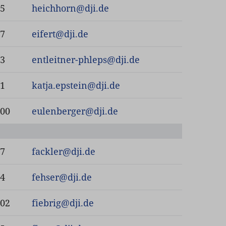
85
heichhorn
@
dji.de
97
eifert
@
dji.de
53
entleitner-phleps
@
dji.de
61
katja.epstein
@
dji.de
100
eulenberger
@
dji.de
87
fackler
@
dji.de
94
fehser
@
dji.de
102
fiebrig
@
dji.de