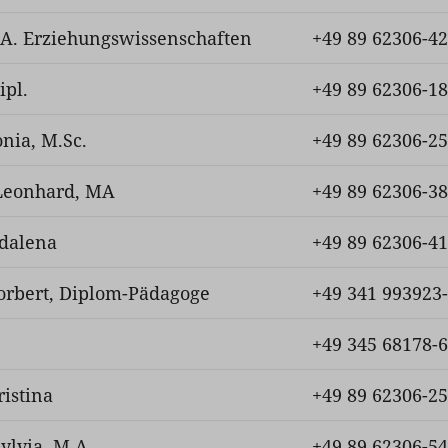
.A. Erziehungswissenschaften
+49 89 62306-4
ipl.
+49 89 62306-1
nia, M.Sc.
+49 89 62306-2
 Leonhard, MA
+49 89 62306-3
dalena
+49 89 62306-4
Norbert, Diplom-Pädagoge
+49 341 993923
+49 345 68178-
ristina
+49 89 62306-2
ylvia, M.A.
+49 89 62306-5