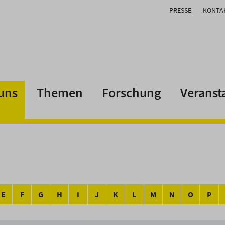
PRESSE
KONTA
uns
Themen
Forschung
Veranst
E
F
G
H
I
J
K
L
M
N
O
P