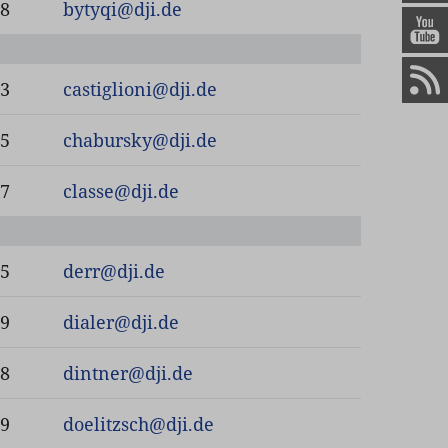
78
bytyqi
@
dji.de
23
castiglioni
@
dji.de
25
chabursky
@
dji.de
07
classe
@
dji.de
85
derr
@
dji.de
29
dialer
@
dji.de
78
dintner
@
dji.de
39
doelitzsch
@
dji.de