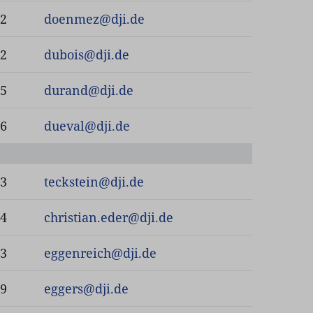
32
doenmez
@
dji.de
52
dubois
@
dji.de
35
durand
@
dji.de
66
dueval
@
dji.de
53
teckstein
@
dji.de
84
christian.eder
@
dji.de
73
eggenreich
@
dji.de
59
eggers
@
dji.de