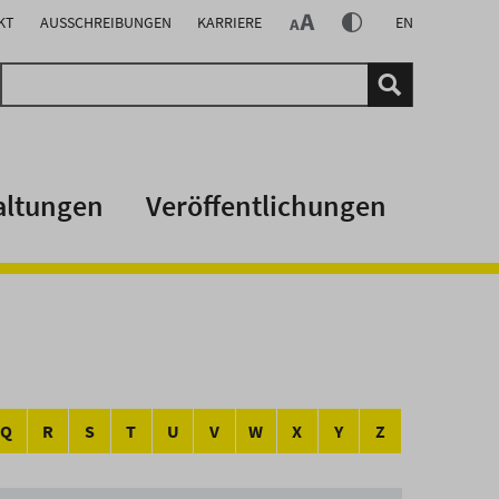
KT
AUSSCHREIBUNGEN
KARRIERE
EN
altungen
Veröffentlichungen
Q
R
S
T
U
V
W
X
Y
Z